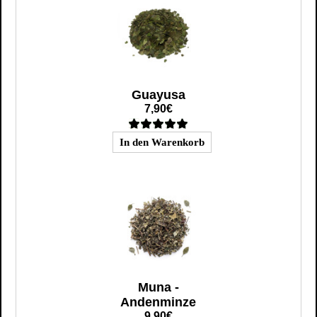
Guayusa
7,90€
Muna -
Andenminze
9,90€