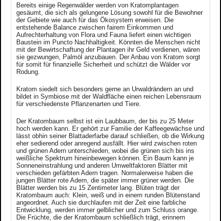
Bereits einige Regenwälder werden von Kratomplantagen
gesäumt, die sich als gelungene Lösung sowohl für die Bewohner
der Gebiete wie auch für das Ökosystem erweisen. Die
entstehende Balance zwischen fairem Einkommen und
Aufrechterhaltung von Flora und Fauna liefert einen wichtigen
Baustein im Puncto Nachhaltigkeit. Könnten die Menschen nicht
mit der Bewirtschaftung der Plantagen ihr Geld verdienen, wären
sie gezwungen, Palmöl anzubauen. Der Anbau von Kratom sorgt
für somit für finanzielle Sicherheit und schützt die Wälder vor
Rodung.
Kratom siedelt sich besonders gerne an Urwaldrändern an und
bildet in Symbiose mit der Waldfläche einen reichen Lebensraum
für verschiedenste Pflanzenarten und Tiere.
Der Kratombaum selbst ist ein Laubbaum, der bis zu 25 Meter
hoch werden kann. Er gehört zur Familie der Kaffeegewächse und
lässt obhin seiner Blattaderfarbe darauf schließen, ob die Wirkung
eher sedierend oder anregend ausfällt. Hier wird zwischen roten
und grünen Adern unterschieden, wobei die grünen sich bis ins
weißliche Spektrum hineinbewegen können. Ein Baum kann je
Sonneneinstrahlung und anderen Umweltfaktoren Blätter mit
verschieden gefärbten Adern tragen. Normalerweise haben die
jungen Blätter rote Adern, die später immer grüner werden. Die
Blätter werden bis zu 15 Zentimeter lang. Blüten trägt der
Kratombaum auch: Klein, weiß und in einem runden Blütenstand
angeordnet. Auch sie durchlaufen mit der Zeit eine farbliche
Entwicklung, werden immer gelblicher und zum Schluss orange.
Die Früchte, die der Kratombaum schließlich trägt, erinnern