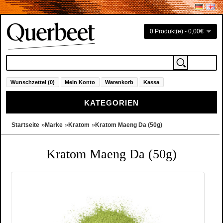
0 Produkt(e) - 0,00€
Wunschzettel (0)
Mein Konto
Warenkorb
Kassa
KATEGORIEN
»
»
»
Startseite
Marke
Kratom
Kratom Maeng Da (50g)
Kratom Maeng Da (50g)