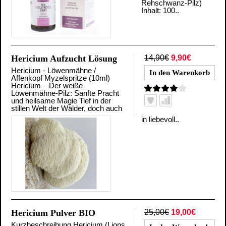
Rehschwanz-Pilz)
Inhalt: 100..
Hericium Aufzucht Lösung
14,90€
9,90€
Hericium - Löwenmähne /
Affenkopf Myzelspritze (10ml)
Hericium – Der weiße
Löwenmähne-Pilz: Sanfte Pracht
und heilsame Magie Tief in der
stillen Welt der Wälder, doch auch
in liebevoll..
Hericium Pulver BIO
25,00€
19,00€
Kurzbeschreibung Hericium (Lions