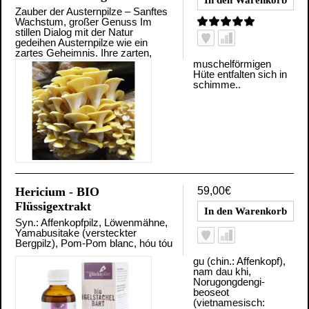
Zauber der Austernpilze – Sanftes
Wachstum, großer Genuss Im
stillen Dialog mit der Natur
gedeihen Austernpilze wie ein
zartes Geheimnis. Ihre zarten,
muschelförmigen
Hüte entfalten sich in
schimme..
Hericium - BIO
59,00€
Flüssigextrakt
Syn.: Affenkopfpilz, Löwenmähne,
Yamabusitake (versteckter
Bergpilz), Pom-Pom blanc, hóu tóu
gu (chin.: Affenkopf),
nam dau khi,
Norugongdengi-
beoseot
(vietnamesisch: