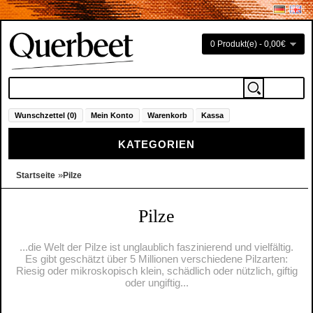
0 Produkt(e) - 0,00€
Wunschzettel (0)
Mein Konto
Warenkorb
Kassa
KATEGORIEN
»
Startseite
Pilze
Pilze
...die Welt der Pilze ist unglaublich faszinierend und vielfältig.
Es gibt geschätzt über 5 Millionen verschiedene Pilzarten:
Riesig oder mikroskopisch klein, schädlich oder nützlich, giftig
oder ungiftig...