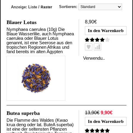
Sortieren:
Anzeige:
Liste
/
Raster
Blauer Lotus
8,90€
Nymphaea caerulea (10g) Die
Blaue Wasserlilie, auch Nymphaea
caerulea oder Blauer Lotus
genannt, ist eine Seerose aus den
tropischen Regionen Afrikas und
fand bereits im alten Ägypten
Verwendu..
Butea superba
13,90€
9,90€
Die Flamme des Waldes (Kwao
krua deng oder lat. ButeA superba)
ist eine der seltensten Pflanzen