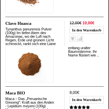
Clavo Huasca
12,00€
10,00€
Tynanthus panurensis Pulver
(100g) Im tiefen Atem des
Amazonas, wo die Luft nach
Regen, Erde und grünem Licht
schmeckt, rankt sich eine Liane
entlang uralter
Baumstämme. Ihr
Name flüstert wie ..
Maca BIO
8,00€
Maca – Das „Peruanische
Ginseng“: Kraft aus den Anden
- Lepidium meyeni (100g)