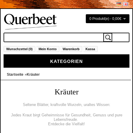
0 Produkt(e) - 0,00€
Wunschzettel (0)
Mein Konto
Warenkorb
Kassa
KATEGORIEN
»
Startseite
Kräuter
Kräuter
Seltene Blätter, kraftvolle Wurzeln, uraltes Wissen:
Jedes Kraut birgt Geheimnisse für Gesundheit, Genuss und pure
Lebensfreude.
Entdecke die Vielfalt!