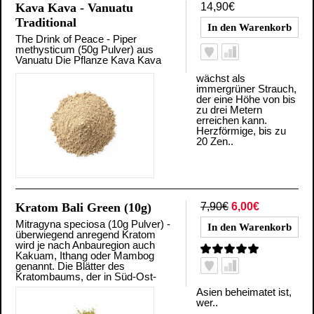
Kava Kava - Vanuatu
14,90€
Traditional
The Drink of Peace - Piper
methysticum (50g Pulver) aus
Vanuatu Die Pflanze Kava Kava
wächst als
immergrüner Strauch,
der eine Höhe von bis
zu drei Metern
erreichen kann.
Herzförmige, bis zu
20 Zen..
Kratom Bali Green (10g)
7,90€
6,00€
Mitragyna speciosa (10g Pulver) -
überwiegend anregend Kratom
wird je nach Anbauregion auch
Kakuam, Ithang oder Mambog
genannt. Die Blätter des
Kratombaums, der in Süd-Ost-
Asien beheimatet ist,
wer..