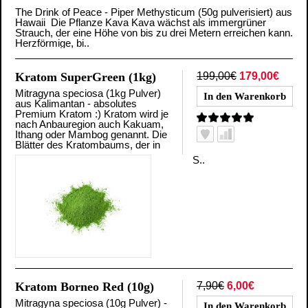
The Drink of Peace - Piper Methysticum (50g pulverisiert) aus
Hawaii Die Pflanze Kava Kava wächst als immergrüner
Strauch, der eine Höhe von bis zu drei Metern erreichen kann.
Herzförmige, bi..
Kratom SuperGreen (1kg)
199,00€
179,00€
Mitragyna speciosa (1kg Pulver)
aus Kalimantan - absolutes
Premium Kratom :) Kratom wird je
nach Anbauregion auch Kakuam,
Ithang oder Mambog genannt. Die
Blätter des Kratombaums, der in
S..
Kratom Borneo Red (10g)
7,90€
6,00€
Mitragyna speciosa (10g Pulver) -