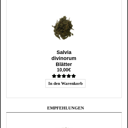
Salvia
divinorum
Blätter
10,00€
EMPFEHLUNGEN