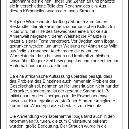
Leichnahm die kleinen Finger und Zehen ab und pflanzte
sie in verschiedene Teile des Regenwaldes ein. Aus
diesen Körperteilen wuchs der Iboga-Strauch.
Auf jene Weise wurde der Iboga Strauch zum festen
Bestandteil der afrikanischen, schamanischen Kultur. Im
Ritus wird mit Hilfe des Gewächses eine Brücke zur
Ahnenwelt hergestellt, deren Weisheit die Pflanze in
materialisierter Form verkörpert. Vor Jagden kann Iboga
getrunken werden, um unter Weisung der Ahnen das Wild
ausfindig zu machen. Auch tragen die gekauten
Wurzelstücke dazu bei, wach und kraftvoll zu bleiben
sowie über längere Zeit bewegungslos und konzentriert im
Hinterhalt ausharren zu können.
Da eine afrikanische Auffassung überdies besagt, dass
das Problem des Einzelnen auch immer ein Problem der
Gesellschaft sei, nehmen an Heilungsritualen nicht nur der
Erkrankte, sondern meist der gesamte Stamm teil. Bei
Initiationsriten des Übergangs in die Erwachsenenwelt
sowie zur Reintegration verstoßener Stammesmitglieder
kommt die Wunderpflanze ebenfalls zum Einsatz.
Die Anwendung von Tabernanthe Iboga fand auch in den
reformativen Kulturen, die zum Christentum bekehrt
wurden, große Bedeutung. Der Strauch wurde in die