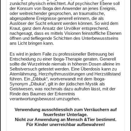
zunächst physisch erleichtert. Auf psychischer Ebene soll
der Konsum von Iboga den Anwender an jenes Ereignis,
oder weitreichender gesprochen, an traumatische,
abgespaltene Ereignisse generell erinnern, die als
Auslöser der Sucht erkannt werden können. So wird dem
Kraut, ganz dem Ansatz der Urvölker entsprechend,
nachgesagt, dass es mittels Visionen feinstoffliche Ebenen
öffnen und tiefliegende Schichten des Unterbewusstseins
ans Licht bringen kann.
Es wird in jedem Falle zu professioneller Betreuung bei
Entscheidung zu einer Iboga-Therapie geraten. Generell
sollte die Wurzelrinde niemals in höheren Dosen alleine im
Selbstversuch getestet werden. Eine Überdosis kann zu
Atemlähmung, Herzrhythmusstörungen und Herzstillstand
führen. Ein „Dibbuk“, wortverwandt mit dem Iboga-
Synonym „Dibuka“, gilt in der jüdischen Mystik als
Geistwesen, was nochmals dazu aufrufen lässt, mit der
Rinde des Baumes der Erkenntnis
verantwortungsbewusst umzugehen.
Verwendung ausschliesslich zum Verräuchern auf
feuerfester Unterlage.
Nicht zur Anwendung an Mensch &Tier bestimmt.
Für Kinder unerreichbar aufbewahren!