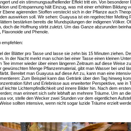
gert und ein stimmungsaufhellender Effekt tritt ein. Von besonderer 
ion und Entspannung hält Einzug, was mit einer erhöhten Bildung vo
Ebene agierenden Stoffen versteckt sich in der Pflanze auch Theoph
n auswirken soll. Wir sehen: Guayusa ist ein regelrechter Melting P
lättern bestärken bereits die Mundspülungen der indigenen Völker.
, doch die Hoffnung stirbt zuletzt. Um das Ganze abzurunden beinhalt
, Flavonoide und Phenole.
 empfehlen:
l der Blätter pro Tasse und lasse sie zehn bis 15 Minuten ziehen. De
n. In der Nacht merkt man schon bei einer Tasse einen kleinen Unte
 Tee immer wieder über einen längeren Zeitraum auf diese Weise z
 gewünschten Menge Pflanzenmaterial, gibt man Wasser bei und läs
 färbt. Bereitet man Guayusa auf diese Art zu, kann man eine intensi
erimentieren: Zum Beispiel kann das Getränk über den Tag hinweg ko
nzentration führt und Erlebnisse aus erweiterter Perspektive, wie in
f leichte Lichtempfindlichkeit und innere Bilder hin. Nach dem erst
rden; man erinnert sich sehr lebhaft an mehrere Träume. Um an diese
sa vor, stelle den Wecker zwei Stunden vor dem eigentlichen Aufst
Weise sollten intensive, wenn nicht sogar luzide Träume erzielt werd