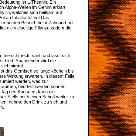
Bedeutung ist L-Theanin. Ein
n Alpha-Wellen im Gehirn erklärt
yllin, welches sich heilsam auf
ot an Inhaltsstoffen! Das
 Ob man den Besuch beim Zahnarzt mit
et die vielseitige Pflanze zudem die
r Tee schmeckt sanft und lässt sich
rschied. Spannender wird die
u sich nimmt.
st das Gemisch so lange köcheln bis
vere Wirkung erwarten. In diesem Falle
nsumiert werden, was zur
 Träumen, beurteilt werden können.
en Tag des Konsums kann die
r Stelle noch einen Schritt weiter zu
ehen, nehme den Drink zu sich und
en.