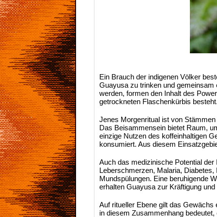
Ein Brauch der indigenen Völker best
Guayusa zu trinken und gemeinsam ene
werden, formen den Inhalt des Power
getrockneten Flaschenkürbis besteht
Jenes Morgenritual ist von Stämmen
Das Beisammensein bietet Raum, um 
einzige Nutzen des koffeinhaltigen G
konsumiert. Aus diesem Einsatzgebi
Auch das medizinische Potential der
Leberschmerzen, Malaria, Diabetes, K
Mundspülungen. Eine beruhigende Wir
erhalten Guayusa zur Kräftigung und
Auf ritueller Ebene gilt das Gewäch
in diesem Zusammenhang bedeutet, da