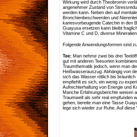
Wirkung wird durch Theobromin verlän
angenehmer Zustand von Stressredukt
werden kann. Neben den auf mentaler 
Bronchienbeschwerden und Nierenleide
kariesvorbeugende Catechin in den B
Guayusa ersetzen kann bleibt fraglich
Vitamine C und D, diverse Mineralien
Folgende Anwendungsformen sind zu
Tee:
Man nehme zwei bis drei Teelöffe
gut mit anderen Teesorten kombiniere
Traumthematik jedoch, wenn man den
Heißwasserauszug: Abhängig von der
sich das Wasser rötlich bis bräunlich
empfiehlt es sich, ein wenig zu exp
Aufrechterhaltung von Energie und Ko
Manche Erfahrungsberichte weisen au
Traumwelt als sehr real empfunden we
gehen, bereite man eine Tasse Guayu
lege sich wieder zur Ruhe. Auf diese 