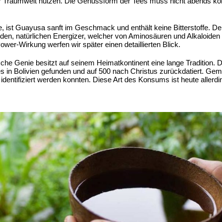
der Traumwelt nutzen. Die Genussform der Tees muss nicht abends k
, ist Guayusa sanft im Geschmack und enthält keine Bitterstoffe. De
den, natürlichen Energizer, welcher von Aminosäuren und Alkaloiden
Power-Wirkung werfen wir später einen detaillierten Blick.
he Genie besitzt auf seinem Heimatkontinent eine lange Tradition. Di
in Bolivien gefunden und auf 500 nach Christus zurückdatiert. Geme
dentifiziert werden konnten. Diese Art des Konsums ist heute allerdin