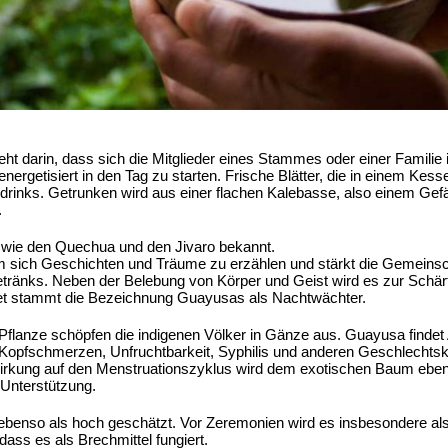
eht darin, dass sich die Mitglieder eines Stammes oder einer Famili
rgetisiert in den Tag zu starten. Frische Blätter, die in einem Kes
drinks. Getrunken wird aus einer flachen Kalebasse, also einem Ge
.
 wie den Quechua und den Jivaro bekannt.
sich Geschichten und Träume zu erzählen und stärkt die Gemeinsch
etränks. Neben der Belebung von Körper und Geist wird es zur Schärf
et stammt die Bezeichnung Guayusas als Nachtwächter.
 Pflanze schöpfen die indigenen Völker in Gänze aus. Guayusa find
opfschmerzen, Unfruchtbarkeit, Syphilis und anderen Geschlechtskra
kung auf den Menstruationszyklus wird dem exotischen Baum ebenfa
 Unterstützung.
s ebenso als hoch geschätzt. Vor Zeremonien wird es insbesondere a
ss es als Brechmittel fungiert.