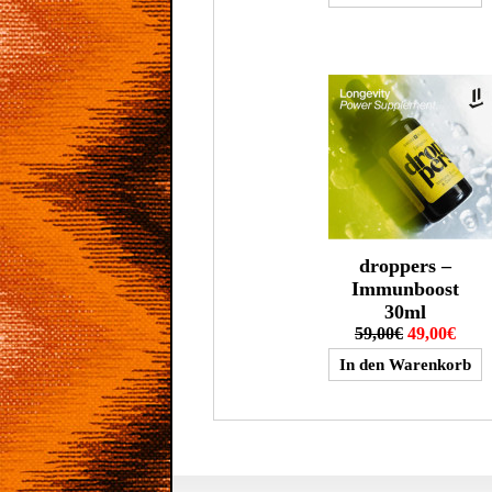
droppers –
Immunboost
30ml
59,00€
49,00€