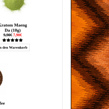
Kratom Maeng
Da (10g)
9,90€
7,90€
fee