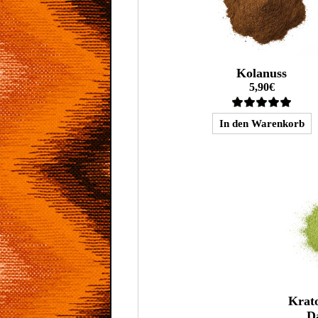
Kolanuss
5,90€
Krat
D