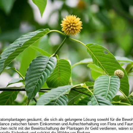
ratomplantagen gesäumt, die sich als gelungene Lösung sowohl für die Bewoh
ance zwischen fairem Einkommen und Aufrechterhaltung von Flora und Fauna 
hen nicht mit der Bewirtschaftung der Plantagen ihr Geld verdienen, wären 
nzielle Sicherheit und schützt die Wälder vor Rodung.