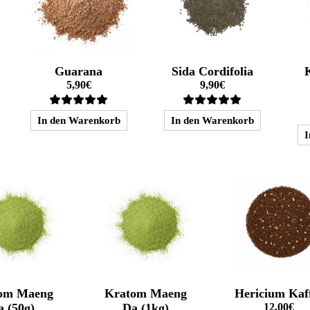
Guarana
Sida Cordifolia
5,90€
9,90€
om Maeng
Kratom Maeng
Hericium Kaf
a (50g)
Da (1kg)
12,00€