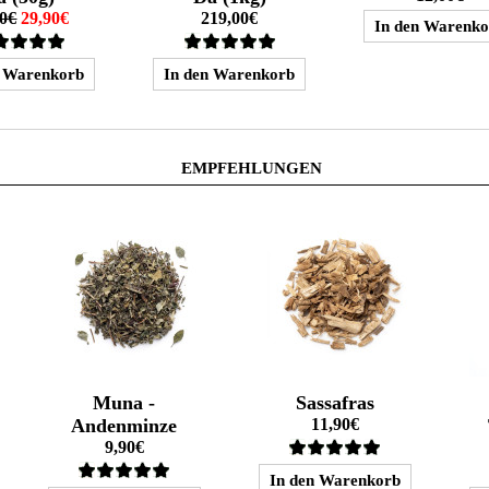
00€
29,90€
219,00€
EMPFEHLUNGEN
Muna -
Sassafras
Andenminze
11,90€
9,90€