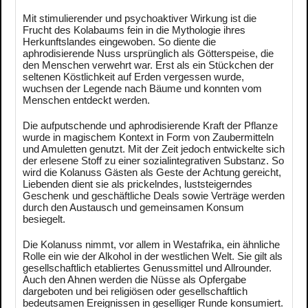
Mit stimulierender und psychoaktiver Wirkung ist die
Frucht des Kolabaums fein in die Mythologie ihres
Herkunftslandes eingewoben. So diente die
aphrodisierende Nuss ursprünglich als Götterspeise, die
den Menschen verwehrt war. Erst als ein Stückchen der
seltenen Köstlichkeit auf Erden vergessen wurde,
wuchsen der Legende nach Bäume und konnten vom
Menschen entdeckt werden.
Die aufputschende und aphrodisierende Kraft der Pflanze
wurde in magischem Kontext in Form von Zaubermitteln
und Amuletten genutzt. Mit der Zeit jedoch entwickelte sich
der erlesene Stoff zu einer sozialintegrativen Substanz. So
wird die Kolanuss Gästen als Geste der Achtung gereicht,
Liebenden dient sie als prickelndes, luststeigerndes
Geschenk und geschäftliche Deals sowie Verträge werden
durch den Austausch und gemeinsamen Konsum
besiegelt.
Die Kolanuss nimmt, vor allem in Westafrika, ein ähnliche
Rolle ein wie der Alkohol in der westlichen Welt. Sie gilt als
gesellschaftlich etabliertes Genussmittel und Allrounder.
Auch den Ahnen werden die Nüsse als Opfergabe
dargeboten und bei religiösen oder gesellschaftlich
bedeutsamen Ereignissen in geselliger Runde konsumiert.