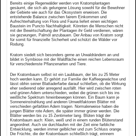
Bereits einige Regenwälder werden von Kratomplantagen
gesäumt, die sich als gelungene Lösung sowohl für die Bewohner
der Gebiete wie auch für das Ökosystem erweisen. Die
entstehende Balance zwischen fairem Einkommen und
Aufrechterhaltung von Flora und Fauna liefert einen wichtigen
Baustein im Puncto Nachhaltigkeit. Könnten die Menschen nicht
mit der Bewirtschaftung der Plantagen ihr Geld verdienen, wären
sie gezwungen, Palmöl anzubauen. Der Anbau von Kratom sorgt
für somit für finanzielle Sicherheit und schützt die Wälder vor
Rodung.
Kratom siedelt sich besonders gerne an Urwaldrändern an und
bildet in Symbiose mit der Waldfläche einen reichen Lebensraum
für verschiedenste Pflanzenarten und Tiere.
Der Kratombaum selbst ist ein Laubbaum, der bis zu 25 Meter
hoch werden kann. Er gehört zur Familie der Kaffeegewächse und
lässt obhin seiner Blattaderfarbe darauf schließen, ob die Wirkung
eher sedierend oder anregend ausfällt. Hier wird zwischen roten
und grünen Adern unterschieden, wobei die grünen sich bis ins
weißliche Spektrum hineinbewegen können. Ein Baum kann je
Sonneneinstrahlung und anderen Umweltfaktoren Blätter mit
verschieden gefärbten Adern tragen. Normalerweise haben die
jungen Blätter rote Adern, die später immer grüner werden. Die
Blätter werden bis zu 15 Zentimeter lang. Blüten trägt der
Kratombaum auch: Klein, weiß und in einem runden Blütenstand
angeordnet. Auch sie durchlaufen mit der Zeit eine farbliche
Entwicklung, werden immer gelblicher und zum Schluss orange.
Die Früchte, die der Kratombaum schließlich trägt, erinnern