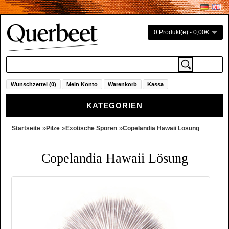
0 Produkt(e) - 0,00€
Wunschzettel (0)
Mein Konto
Warenkorb
Kassa
KATEGORIEN
»
»
»
Startseite
Pilze
Exotische Sporen
Copelandia Hawaii Lösung
Copelandia Hawaii Lösung