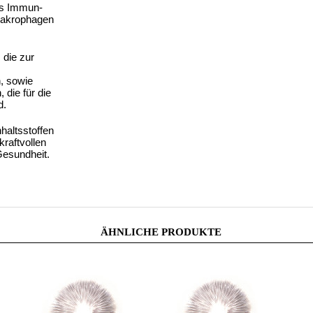
as Immun-
 Makrophagen
, die zur
n, sowie
 die für die
d.
nhaltsstoffen
kraftvollen
Gesundheit.
ÄHNLICHE PRODUKTE