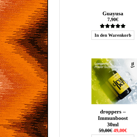
Guayusa
7,90€
droppers –
Immunboost
30ml
59,00€
49,00€