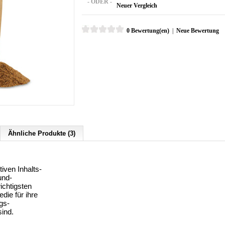
- ODER -
Neuer Vergleich
0 Bewertung(en)
|
Neue Bewertung
Ähnliche Produkte (3)
iven Inhalts-
und-
wichtigsten
die für ihre
gs-
sind.