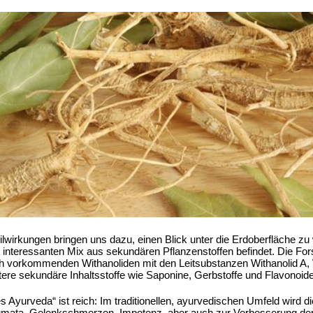
lwirkungen bringen uns dazu, einen Blick unter die Erdoberfläche zu 
em interessanten Mix aus sekundären Pflanzenstoffen befindet. Die Fo
ch vorkommenden Withanoliden mit den Leitsubstanzen Withanolid A, W
itere sekundäre Inhaltsstoffe wie Saponine, Gerbstoffe und Flavonoide
 Ayurveda“ ist reich: Im traditionellen, ayurvedischen Umfeld wird d
aumata, Gelenkschmerzen, Impotenz, aber auch zur Verbesserung der 