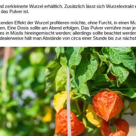
nd zerkleinerte Wurzel erhältlich. Zusätzlich lässt sich Wurzelextrak
 das Pulver ist.
nden Effekt der Wurzel profitieren möchte, ohne Furcht, in einen Mur
n. Eine Dosis sollte am Abend erfolgen. Das Pulver verrühre man j
s in Müslis hineingemischt werden; allerdings sollte beachtet werde
dealerweise hält man Abstände von circa einer Stunde bis zur nächst