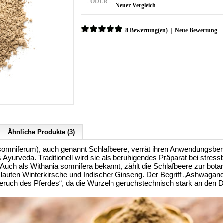
- ODER -
Neuer Vergleich
8 Bewertung(en)
|
Neue Bewertung
Ähnliche Produkte (3)
mniferum), auch genannt Schlafbeere, verrät ihren Anwendungsberei
Ayurveda. Traditionell wird sie als beruhigendes Präparat bei stres
 Auch als Withania somnifera bekannt, zählt die Schlafbeere zur bot
uten Winterkirsche und Indischer Ginseng. Der Begriff „Ashwagan
Geruch des Pferdes“, da die Wurzeln geruchstechnisch stark an den Du