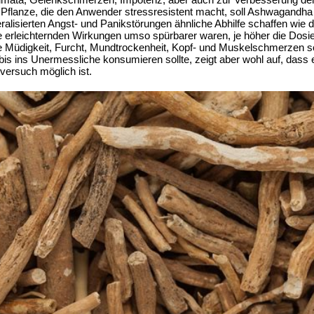
 Pflanze, die den Anwender stressresistent macht, soll Ashwagandha
eralisierten Angst- und Panikstörungen ähnliche Abhilfe schaffen wi
ie erleichternden Wirkungen umso spürbarer waren, je höher die Dos
 Müdigkeit, Furcht, Mundtrockenheit, Kopf- und Muskelschmerzen so
bis ins Unermessliche konsumieren sollte, zeigt aber wohl auf, dass 
tversuch möglich ist.