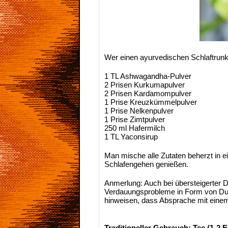
Wer einen ayurvedischen Schlaftrunk
1 TL Ashwagandha-Pulver
2 Prisen Kurkumapulver
2 Prisen Kardamompulver
1 Prise Kreuzkümmelpulver
1 Prise Nelkenpulver
1 Prise Zimtpulver
250 ml Hafermilch
1 TL Yaconsirup
Man mische alle Zutaten beherzt in 
Schlafengehen genießen.
Anmerlung: Auch bei übersteigerter D
Verdauungsprobleme in Form von Durc
hinweisen, dass Absprache mit einem
Traditioneller Gebrauch: Tee (1-2 E