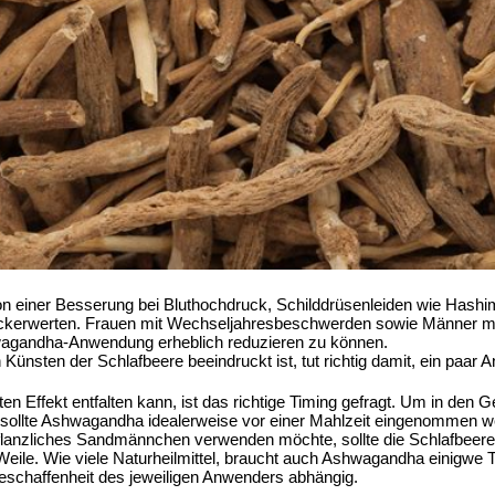
n einer Besserung bei Bluthochdruck, Schilddrüsenleiden wie Hash
uckerwerten. Frauen mit Wechseljahresbeschwerden sowie Männer mi
agandha-Anwendung erheblich reduzieren zu können.
Künsten der Schlafbeere beeindruckt ist, tut richtig damit, ein paa
 Effekt entfalten kann, ist das richtige Timing gefragt. Um in den
 sollte Ashwagandha idealerweise vor einer Mahlzeit eingenommen 
pflanzliches Sandmännchen verwenden möchte, sollte die Schlafbeer
eile. Wie viele Naturheilmittel, braucht auch Ashwagandha einigwe T
eschaffenheit des jeweiligen Anwenders abhängig.