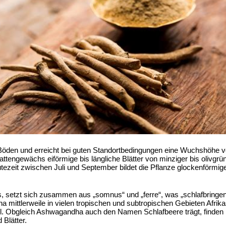
e Böden und erreicht bei guten Standortbedingungen eine Wuchshöhe v
tengewächs eiförmige bis längliche Blätter von minziger bis olivgrüne
lütezeit zwischen Juli und September bildet die Pflanze glockenförmi
us, setzt sich zusammen aus „somnus“ und „ferre“, was „schlafbringen
mittlerweile in vielen tropischen und subtropischen Gebieten Afrika
l. Obgleich Ashwagandha auch den Namen Schlafbeere trägt, finden n
Blätter.