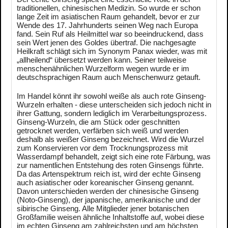
traditionellen, chinesischen Medizin. So wurde er schon
lange Zeit im asiatischen Raum gehandelt, bevor er zur
Wende des 17. Jahrhunderts seinen Weg nach Europa
fand. Sein Ruf als Heilmittel war so beeindruckend, dass
sein Wert jenen des Goldes übertraf. Die nachgesagte
Heilkraft schlägt sich im Synonym Panax wieder, was mit
„allheilend“ übersetzt werden kann. Seiner teilweise
menschenähnlichen Wurzelform wegen wurde er im
deutschsprachigen Raum auch Menschenwurz getauft.
Im Handel könnt ihr sowohl weiße als auch rote Ginseng-
Wurzeln erhalten - diese unterscheiden sich jedoch nicht in
ihrer Gattung, sondern lediglich im Verarbeitungsprozess.
Ginseng-Wurzeln, die am Stück oder geschnitten
getrocknet werden, verfärben sich weiß und werden
deshalb als weißer Ginseng bezeichnet. Wird die Wurzel
zum Konservieren vor dem Trocknungsprozess mit
Wasserdampf behandelt, zeigt sich eine rote Färbung, was
zur namentlichen Entstehung des roten Ginsengs führte.
Da das Artenspektrum reich ist, wird der echte Ginseng
auch asiatischer oder koreanischer Ginseng genannt.
Davon unterschieden werden der chinesische Ginseng
(Noto-Ginseng), der japanische, amerikanische und der
sibirische Ginseng. Alle Mitglieder jener botanischen
Großfamilie weisen ähnliche Inhaltstoffe auf, wobei diese
im echten Ginseng am zahlreichsten und am höchsten