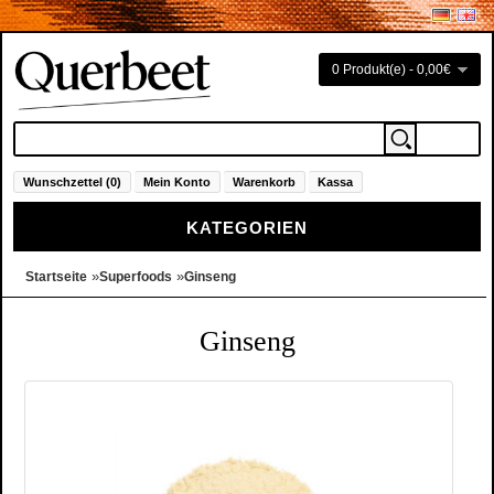
0 Produkt(e) - 0,00€
Wunschzettel (0)
Mein Konto
Warenkorb
Kassa
KATEGORIEN
»
»
Startseite
Superfoods
Ginseng
Ginseng