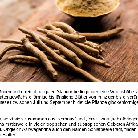
e Böden und erreicht bei guten Standortbedingungen eine Wuchshöhe v
tengewächs eiförmige bis längliche Blätter von minziger bis olivgrüne
lütezeit zwischen Juli und September bildet die Pflanze glockenförmi
us, setzt sich zusammen aus „somnus“ und „ferre“, was „schlafbringen
mittlerweile in vielen tropischen und subtropischen Gebieten Afrika
l. Obgleich Ashwagandha auch den Namen Schlafbeere trägt, finden n
Blätter.