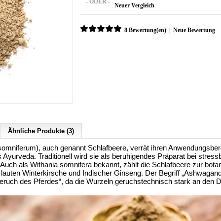
- ODER -
Neuer Vergleich
8 Bewertung(en)
|
Neue Bewertung
Ähnliche Produkte (3)
mniferum), auch genannt Schlafbeere, verrät ihren Anwendungsberei
Ayurveda. Traditionell wird sie als beruhigendes Präparat bei stres
 Auch als Withania somnifera bekannt, zählt die Schlafbeere zur bot
uten Winterkirsche und Indischer Ginseng. Der Begriff „Ashwagan
Geruch des Pferdes“, da die Wurzeln geruchstechnisch stark an den Du