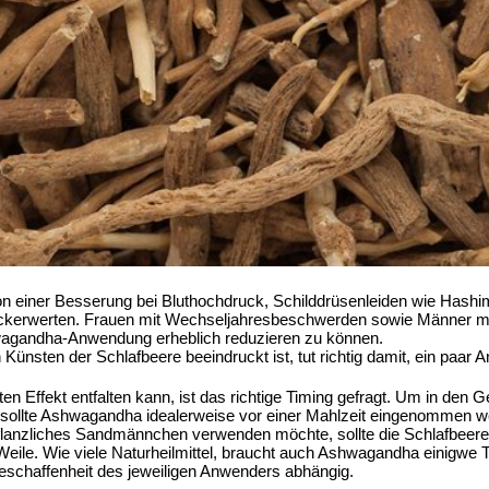
n einer Besserung bei Bluthochdruck, Schilddrüsenleiden wie Hash
uckerwerten. Frauen mit Wechseljahresbeschwerden sowie Männer mi
agandha-Anwendung erheblich reduzieren zu können.
Künsten der Schlafbeere beeindruckt ist, tut richtig damit, ein paa
 Effekt entfalten kann, ist das richtige Timing gefragt. Um in den
 sollte Ashwagandha idealerweise vor einer Mahlzeit eingenommen 
pflanzliches Sandmännchen verwenden möchte, sollte die Schlafbeer
eile. Wie viele Naturheilmittel, braucht auch Ashwagandha einigwe T
eschaffenheit des jeweiligen Anwenders abhängig.