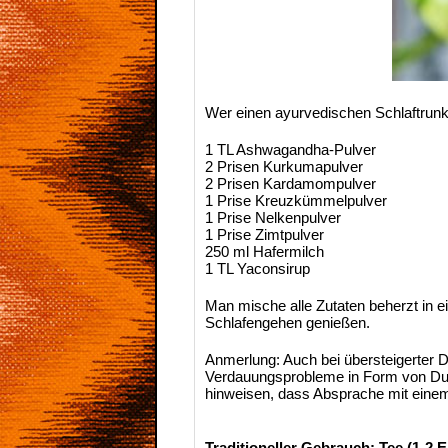
Wer einen ayurvedischen Schlaftrunk
1 TL Ashwagandha-Pulver
2 Prisen Kurkumapulver
2 Prisen Kardamompulver
1 Prise Kreuzkümmelpulver
1 Prise Nelkenpulver
1 Prise Zimtpulver
250 ml Hafermilch
1 TL Yaconsirup
Man mische alle Zutaten beherzt in 
Schlafengehen genießen.
Anmerlung: Auch bei übersteigerter D
Verdauungsprobleme in Form von Durc
hinweisen, dass Absprache mit einem
Traditioneller Gebrauch: Tee (1-2 E