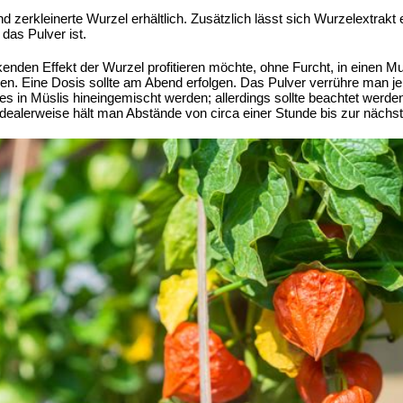
nd zerkleinerte Wurzel erhältlich. Zusätzlich lässt sich Wurzelextrak
 das Pulver ist.
nden Effekt der Wurzel profitieren möchte, ohne Furcht, in einen Mur
n. Eine Dosis sollte am Abend erfolgen. Das Pulver verrühre man j
s in Müslis hineingemischt werden; allerdings sollte beachtet werde
dealerweise hält man Abstände von circa einer Stunde bis zur nächst