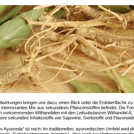
lwirkungen bringen uns dazu, einen Blick unter die Erdoberfläche zu 
em interessanten Mix aus sekundären Pflanzenstoffen befindet. Die Fo
ch vorkommenden Withanoliden mit den Leitsubstanzen Withanolid A, W
itere sekundäre Inhaltsstoffe wie Saponine, Gerbstoffe und Flavonoide
 Ayurveda“ ist reich: Im traditionellen, ayurvedischen Umfeld wird d
aumata, Gelenkschmerzen, Impotenz, aber auch zur Verbesserung der 