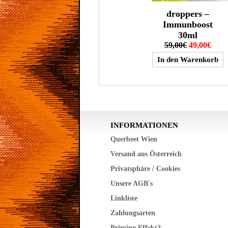
droppers –
Immunboost
30ml
59,00€
49,00€
INFORMATIONEN
Querbeet Wien
Versand aus Österreich
Privatsphäre / Cookies
Unsere AGB's
Linkliste
Zahlungsarten
Priming Effekt?