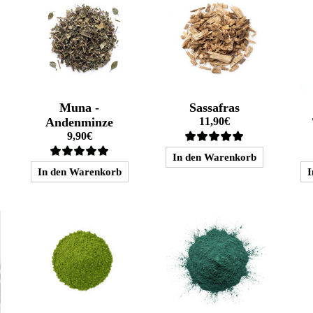
Muna -
Sassafras
Andenminze
11,90€
9,90€