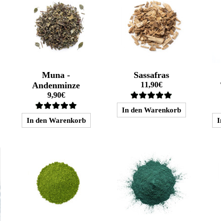
Muna -
Sassafras
Andenminze
11,90€
9,90€