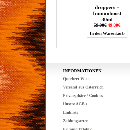
droppers –
Immunboost
30ml
59,00€
49,00€
INFORMATIONEN
Querbeet Wien
Versand aus Österreich
Privatsphäre / Cookies
Unsere AGB's
Linkliste
Zahlungsarten
Priming Effekt?