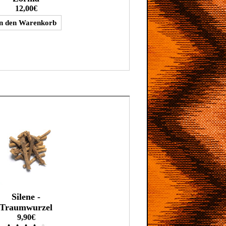
12,00€
Silene -
Traumwurzel
9,90€