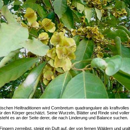
tischen Heiltraditionen wird Combretum quadrangulare als kraftvolle
 den Körper geschätzt. Seine Wurzeln, Blätter und Rinde sind voller
 steht es an der Seite derer, die nach Linderung und Balance suchen.
ingern zerreibst, steigt ein Duft auf, der von fernen Wäldern und u