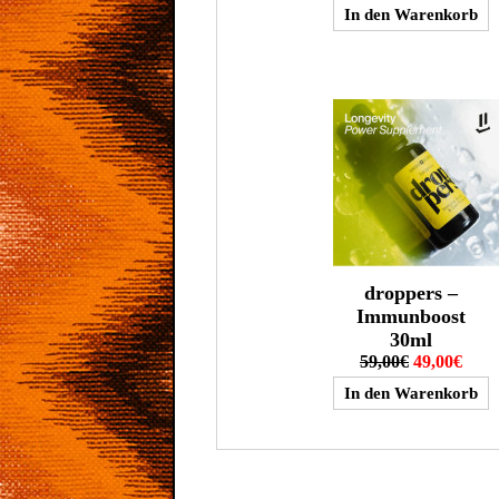
droppers –
Immunboost
30ml
59,00€
49,00€