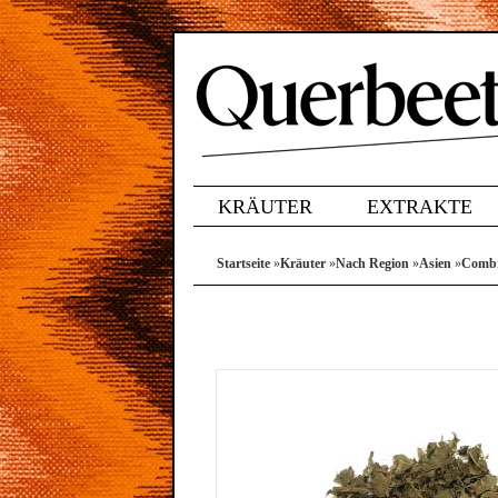
KRÄUTER
EXTRAKTE
Startseite
»
Kräuter
»
Nach Region
»
Asien
»
Comb