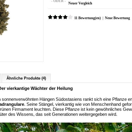
- ODER -
Neuer Vergleich
11 Bewertung(en)
|
Neue Bewertung
Ähnliche Produkte (4)
er vierkantige Wächter der Heilung
en sonnenverwöhnten Hängen Südostasiens rankt sich eine Pflanze e
drangulare
. Seine Stängel, vierkantig wie von Menschenhand geformt
grünen Firmament leuchten. Diese Pflanze ist kein gewöhnliches Gewä
r Hüter des Wissens, das seit Generationen weitergegeben wird.