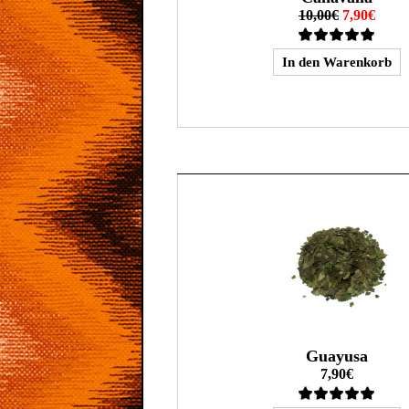
10,00€
7,90€
Guayusa
7,90€