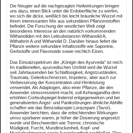
Die Neugier auf die nachgesagten Heilwirkungen bringen
uns dazu, einen Blick unter die Erdoberfläche zu werfen,
wo sich die dicke, weißlich bis leicht bräunliche Wurzel mit
ihrem interessanten Mix aus sekundären Pflanzenstoffen
befindet. Die Forschung der westlichen Welt zeigt
besonderes Interesse an den natürlich vorkommenden
Withanoliden mit den Leitsubstanzen Withanolid A,
Withaferin A und Withanolid D. Darüber hinaus liefert die
Pflanze weitere sekundäre Inhaltsstoffe wie Saponine,
Gerbstoffe und Flavonoide sowie reichlich Eisen.
Das Einsatzspektrum der „Königin des Ayurveda“ ist reich:
Im traditionellen, ayurvedischen Umfeld wird die Wurzel
seit Jahrtausenden bei Schlaflosigkeit, Angstzuständen,
Traumata, Gelenkschmerzen, Impotenz, aber auch zur
Verbesserung der Konzentration und Hirnleistung
verwendet. Als Adaptogen, also einer Pflanze, die den
Anwender stressresistent macht, soll Ashwagandha dem
erhöhten Cortisolspiegel lindernd entgegenwirken und bei
generalisierten Angst- und Panikstörungen ähnliche Abhilfe
schaffen wie das Benzodiazepin Lorazepam (Tavor).
Anwender berichten, dass die erleichternden Wirkungen
umso spürbarer waren, je höher die Dosierung angesetzt
wurde und Beschwerden wie Tremor, chronische
Müdigkeit, Furcht, Mundtrockenheit, Kopf- und
Muskelschmerzen sowie Ausgelaugtheit nachließen. Dies