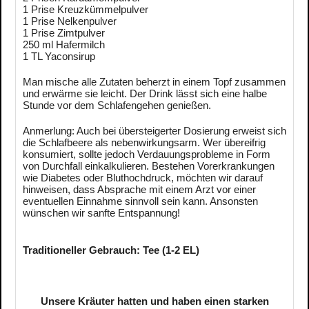
1 Prise Kreuzkümmelpulver
1 Prise Nelkenpulver
1 Prise Zimtpulver
250 ml Hafermilch
1 TL Yaconsirup
Man mische alle Zutaten beherzt in einem Topf zusammen
und erwärme sie leicht. Der Drink lässt sich eine halbe
Stunde vor dem Schlafengehen genießen.
Anmerlung: Auch bei übersteigerter Dosierung erweist sich
die Schlafbeere als nebenwirkungsarm. Wer übereifrig
konsumiert, sollte jedoch Verdauungsprobleme in Form
von Durchfall einkalkulieren. Bestehen Vorerkrankungen
wie Diabetes oder Bluthochdruck, möchten wir darauf
hinweisen, dass Absprache mit einem Arzt vor einer
eventuellen Einnahme sinnvoll sein kann. Ansonsten
wünschen wir sanfte Entspannung!
Traditioneller Gebrauch: Tee (1-2 EL)
Unsere Kräuter hatten und haben einen starken