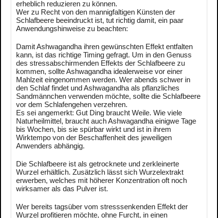
erheblich reduzieren zu können.
Wer zu Recht von den mannigfaltigen Künsten der
Schlafbeere beeindruckt ist, tut richtig damit, ein paar
Anwendungshinweise zu beachten:
Damit Ashwagandha ihren gewünschten Effekt entfalten
kann, ist das richtige Timing gefragt. Um in den Genuss
des stressabschirmenden Effekts der Schlafbeere zu
kommen, sollte Ashwagandha idealerweise vor einer
Mahlzeit eingenommen werden. Wer abends schwer in
den Schlaf findet und Ashwagandha als pflanzliches
Sandmännchen verwenden möchte, sollte die Schlafbeere
vor dem Schlafengehen verzehren.
Es sei angemerkt: Gut Ding braucht Weile. Wie viele
Naturheilmittel, braucht auch Ashwagandha einigwe Tage
bis Wochen, bis sie spürbar wirkt und ist in ihrem
Wirktempo von der Beschaffenheit des jeweiligen
Anwenders abhängig.
Die Schlafbeere ist als getrocknete und zerkleinerte
Wurzel erhältlich. Zusätzlich lässt sich Wurzelextrakt
erwerben, welches mit höherer Konzentration oft noch
wirksamer als das Pulver ist.
Wer bereits tagsüber vom stresssenkenden Effekt der
Wurzel profitieren möchte, ohne Furcht, in einen