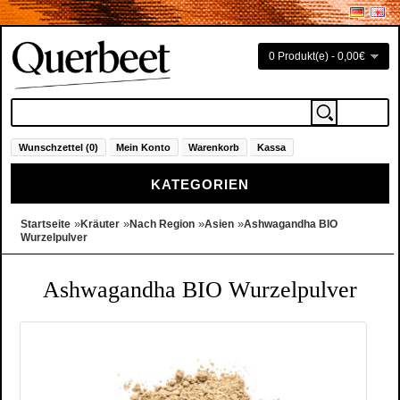
0 Produkt(e) - 0,00€
Wunschzettel (0)
Mein Konto
Warenkorb
Kassa
KATEGORIEN
»
»
»
»
Startseite
Kräuter
Nach Region
Asien
Ashwagandha BIO
Wurzelpulver
Ashwagandha BIO Wurzelpulver