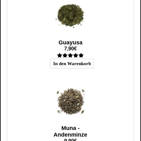
Guayusa
7,90€
Muna -
Andenminze
9,90€