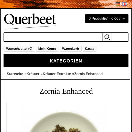
0 Produkt(e) - 0,00€
Wunschzettel (0)
Mein Konto
Warenkorb
Kassa
KATEGORIEN
»
»
»
Startseite
Kräuter
Kräuter Extrakte
Zornia Enhanced
Zornia Enhanced