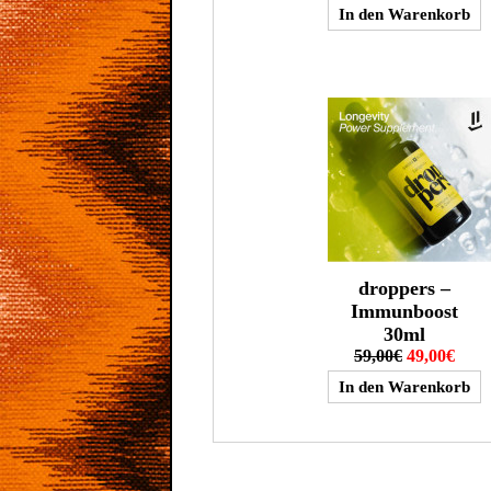
droppers –
Immunboost
30ml
59,00€
49,00€