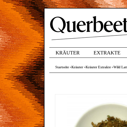
KRÄUTER
EXTRAKTE
Startseite
»
Kräuter
»
Kräuter Extrakte
»
Wild Lat