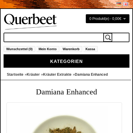
0 Produkt(e) - 0,00€
Wunschzettel (0)
Mein Konto
Warenkorb
Kassa
KATEGORIEN
»
»
»
Startseite
Kräuter
Kräuter Extrakte
Damiana Enhanced
Damiana Enhanced