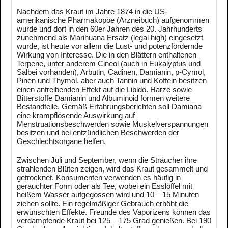
Nachdem das Kraut im Jahre 1874 in die US-
amerikanische Pharmakopöe (Arzneibuch) aufgenommen
wurde und dort in den 60er Jahren des 20. Jahrhunderts
zunehmend als Marihuana Ersatz (legal high) eingesetzt
wurde, ist heute vor allem die Lust- und potenzfördernde
Wirkung von Interesse. Die in den Blättern enthaltenen
Terpene, unter anderem Cineol (auch in Eukalyptus und
Salbei vorhanden), Arbutin, Cadinen, Damianin, p-Cymol,
Pinen und Thymol, aber auch Tannin und Koffein besitzen
einen antreibenden Effekt auf die Libido. Harze sowie
Bitterstoffe Damianin und Albuminoid formen weitere
Bestandteile. Gemäß Erfahrungsberichten soll Damiana
eine krampflösende Auswirkung auf
Menstruationsbeschwerden sowie Muskelverspannungen
besitzen und bei entzündlichen Beschwerden der
Geschlechtsorgane helfen.
Zwischen Juli und September, wenn die Sträucher ihre
strahlenden Blüten zeigen, wird das Kraut gesammelt und
getrocknet. Konsumenten verwenden es häufig in
gerauchter Form oder als Tee, wobei ein Esslöffel mit
heißem Wasser aufgegossen wird und 10 – 15 Minuten
ziehen sollte. Ein regelmäßiger Gebrauch erhöht die
erwünschten Effekte. Freunde des Vaporizens können das
verdampfende Kraut bei 125 – 175 Grad genießen. Bei 190