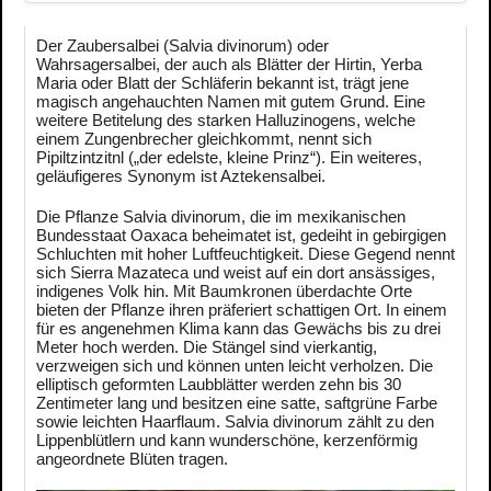
Der Zaubersalbei (Salvia divinorum) oder
Wahrsagersalbei, der auch als Blätter der Hirtin, Yerba
Maria oder Blatt der Schläferin bekannt ist, trägt jene
magisch angehauchten Namen mit gutem Grund. Eine
weitere Betitelung des starken Halluzinogens, welche
einem Zungenbrecher gleichkommt, nennt sich
Pipiltzintzitnl („der edelste, kleine Prinz“). Ein weiteres,
geläufigeres Synonym ist Aztekensalbei.
Die Pflanze Salvia divinorum, die im mexikanischen
Bundesstaat Oaxaca beheimatet ist, gedeiht in gebirgigen
Schluchten mit hoher Luftfeuchtigkeit. Diese Gegend nennt
sich Sierra Mazateca und weist auf ein dort ansässiges,
indigenes Volk hin. Mit Baumkronen überdachte Orte
bieten der Pflanze ihren präferiert schattigen Ort. In einem
für es angenehmen Klima kann das Gewächs bis zu drei
Meter hoch werden. Die Stängel sind vierkantig,
verzweigen sich und können unten leicht verholzen. Die
elliptisch geformten Laubblätter werden zehn bis 30
Zentimeter lang und besitzen eine satte, saftgrüne Farbe
sowie leichten Haarflaum. Salvia divinorum zählt zu den
Lippenblütlern und kann wunderschöne, kerzenförmig
angeordnete Blüten tragen.