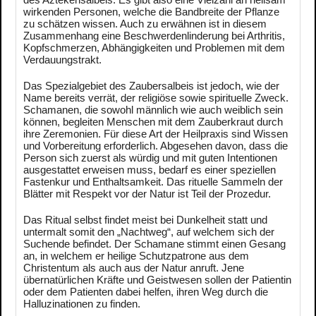
wirkenden Personen, welche die Bandbreite der Pflanze
zu schätzen wissen. Auch zu erwähnen ist in diesem
Zusammenhang eine Beschwerdenlinderung bei Arthritis,
Kopfschmerzen, Abhängigkeiten und Problemen mit dem
Verdauungstrakt.
Das Spezialgebiet des Zaubersalbeis ist jedoch, wie der
Name bereits verrät, der religiöse sowie spirituelle Zweck.
Schamanen, die sowohl männlich wie auch weiblich sein
können, begleiten Menschen mit dem Zauberkraut durch
ihre Zeremonien. Für diese Art der Heilpraxis sind Wissen
und Vorbereitung erforderlich. Abgesehen davon, dass die
Person sich zuerst als würdig und mit guten Intentionen
ausgestattet erweisen muss, bedarf es einer speziellen
Fastenkur und Enthaltsamkeit. Das rituelle Sammeln der
Blätter mit Respekt vor der Natur ist Teil der Prozedur.
Das Ritual selbst findet meist bei Dunkelheit statt und
untermalt somit den „Nachtweg“, auf welchem sich der
Suchende befindet. Der Schamane stimmt einen Gesang
an, in welchem er heilige Schutzpatrone aus dem
Christentum als auch aus der Natur anruft. Jene
übernatürlichen Kräfte und Geistwesen sollen der Patientin
oder dem Patienten dabei helfen, ihren Weg durch die
Halluzinationen zu finden.