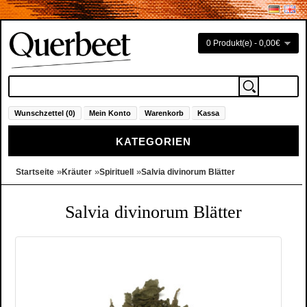
0 Produkt(e) - 0,00€
Wunschzettel (0)
Mein Konto
Warenkorb
Kassa
KATEGORIEN
»
»
»
Startseite
Kräuter
Spirituell
Salvia divinorum Blätter
Salvia divinorum Blätter