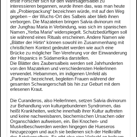
erste Forscher sich für den Wahrsagersalbei zu
interessieren begannen, wurde ihnen das, was man heute
als „Probierpackung“ bezeichnen würde, mit auf den Weg
gegeben – der Wuchs-Ort des Salbeis aber blieb ihnen
verborgen. Die Mazateken bringen Salvia divinorum mit
der Jungfrau Maria in Verbindung, was sich im spanischen
Namen „Yerba Maria“ widerspiegelt. Schutzbedürftigen soll
sie während eines Rituals erscheinen. Andere Namen wie
„Blätter der Hirtin“ können sowohl im Zusammenhang mit
christlichem Kontext gedeutet werden wie auch eine
Brücke zu möglicher Tier-Verehrung vor der Einwanderung
der Hispanics in Südamerika darstellen.
Die Blätter des Zaubersalbeis werden seit Jahrhunderten
von den Mazateken und verschiedensten HeilerInnen
verwendet. Hebammen, im indigenen Umfeld als
„Parteras“ bezeichnet, begleiten Frauen während der
gesamten Schwangerschaft bis hin zur Geburt mit dem
erlesenen Kraut.
Die Curanderos, also HeilerInnen, setzen Salvia divinorum
zur Behandlung von kulturgebundenen Syndromen, das
heißt Krankheiten, welche innerhalb ihrer Kultur auftreten
und keine nachweisbaren, biochemischen Ursachen oder
Organschäden aufweisen, ein. Bei Knochen- und
Muskelbeschwerden werden hingegen die Hueseros
hinzugezogen und auch sie bedienen sich der Heilkräfte
des Aztekensalbeis. Es gibt also eine Vielzahl an heilsam