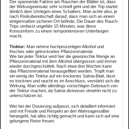
Der spannende Faktror am Rauchen der Blätter ist, dass
der Wirkungseinsatz sehr schnell geht und der Trip startet
ähnlich dem Umlegen eines Schalters. Man achte also, je
nach Risikobereitschaft darauf, dass man sich an einem
einigermaßen sicheren Ort befinde. Die Dauer des Rauch-
Trips umfasst ungefähr 15 Minuten, was diese
Konsumform zu einem tempointensiven Unterfangen
macht.
Tinktur:
Man nehme hochprozentigen Alkohol und
frisches oder getrocknetes Pflanzenmaterial.
Wie bei jeder Tinktur wird hier die gewünschte Menge an
Pflanzenmaterial mit dem Alkohol übergossen und immer
wieder durchgeschüttelt. Nach etwa drei Wochen kann
das Pflanzenmaterial herausgefiltert werden. Tropft man
ein wenig der Tinktur auf ein trockenes Salvia-Blatt, lässt
es trocknen und raucht es im Anschluss, verstärkt sich die
Wirkung. Man sollte allerdings vorsichtigen Gebrauch von
der Tinktur machen, da Salvia divinorum ohnehin nicht zu
unterschätzen ist.
Wer bei der Dosierung aufpasst, sich detailliert informiert
und mit Freude und Respekt an den Wahrsagersalbei
herangeht, hat alles richtig gemacht und kann sich auf eine
gelungene Reise freuen.