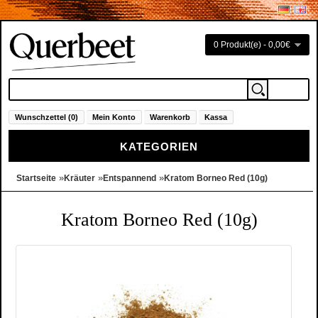
0 Produkt(e) - 0,00€
Wunschzettel (0)
Mein Konto
Warenkorb
Kassa
KATEGORIEN
»
»
»
Startseite
Kräuter
Entspannend
Kratom Borneo Red (10g)
Kratom Borneo Red (10g)