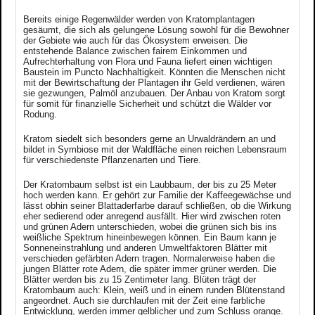
Bereits einige Regenwälder werden von Kratomplantagen
gesäumt, die sich als gelungene Lösung sowohl für die Bewohner
der Gebiete wie auch für das Ökosystem erweisen. Die
entstehende Balance zwischen fairem Einkommen und
Aufrechterhaltung von Flora und Fauna liefert einen wichtigen
Baustein im Puncto Nachhaltigkeit. Könnten die Menschen nicht
mit der Bewirtschaftung der Plantagen ihr Geld verdienen, wären
sie gezwungen, Palmöl anzubauen. Der Anbau von Kratom sorgt
für somit für finanzielle Sicherheit und schützt die Wälder vor
Rodung.
Kratom siedelt sich besonders gerne an Urwaldrändern an und
bildet in Symbiose mit der Waldfläche einen reichen Lebensraum
für verschiedenste Pflanzenarten und Tiere.
Der Kratombaum selbst ist ein Laubbaum, der bis zu 25 Meter
hoch werden kann. Er gehört zur Familie der Kaffeegewächse und
lässt obhin seiner Blattaderfarbe darauf schließen, ob die Wirkung
eher sedierend oder anregend ausfällt. Hier wird zwischen roten
und grünen Adern unterschieden, wobei die grünen sich bis ins
weißliche Spektrum hineinbewegen können. Ein Baum kann je
Sonneneinstrahlung und anderen Umweltfaktoren Blätter mit
verschieden gefärbten Adern tragen. Normalerweise haben die
jungen Blätter rote Adern, die später immer grüner werden. Die
Blätter werden bis zu 15 Zentimeter lang. Blüten trägt der
Kratombaum auch: Klein, weiß und in einem runden Blütenstand
angeordnet. Auch sie durchlaufen mit der Zeit eine farbliche
Entwicklung, werden immer gelblicher und zum Schluss orange.