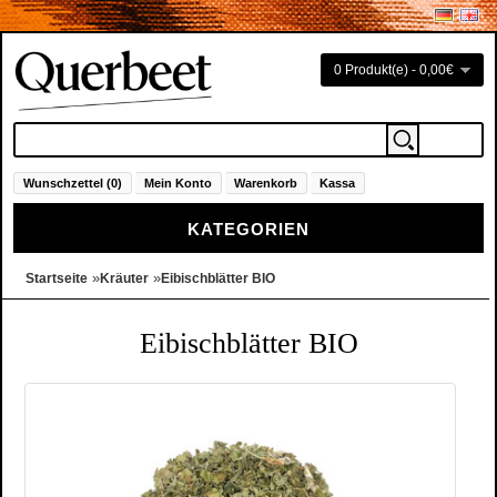
0 Produkt(e) - 0,00€
Wunschzettel (0)
Mein Konto
Warenkorb
Kassa
KATEGORIEN
»
»
Startseite
Kräuter
Eibischblätter BIO
Eibischblätter BIO