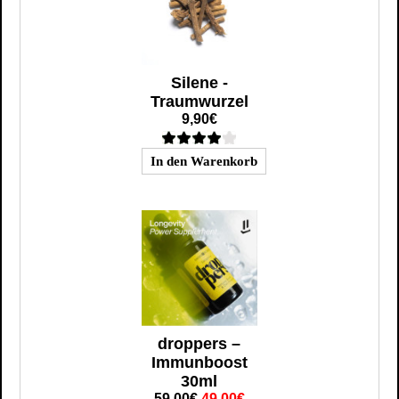
Silene -
Traumwurzel
9,90€
droppers –
Immunboost
30ml
59,00€
49,00€