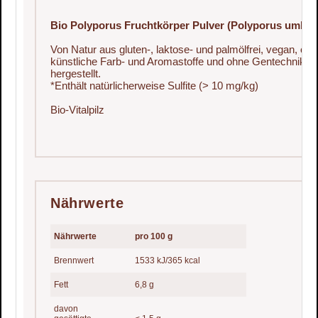
Bio Polyporus Fruchtkörper Pulver (Polyporus umbell
Von Natur aus gluten-, laktose- und palmölfrei, vegan, oh
künstliche Farb- und Aromastoffe und ohne Gentechnik
hergestellt.
*Enthält natürlicherweise Sulfite (> 10 mg/kg)
Bio-Vitalpilz
Nährwerte
Nährwerte
pro 100 g
Brennwert
1533 kJ/365 kcal
Fett
6,8 g
davon