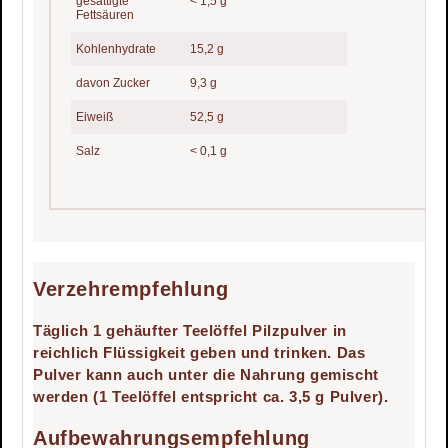
gesättigte
< 1,5 g
Fettsäuren
Kohlenhydrate
15,2 g
davon Zucker
9,3 g
Eiweiß
52,5 g
Salz
< 0,1 g
Verzehrempfehlung
Täglich 1 gehäufter Teelöffel Pilzpulver in
reichlich Flüssigkeit geben und trinken. Das
Pulver kann auch unter die Nahrung gemischt
werden (1 Teelöffel entspricht ca. 3,5 g Pulver).
Aufbewahrungsempfehlung