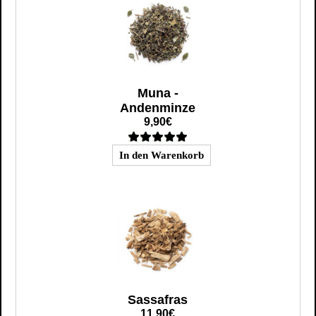
Muna -
Andenminze
9,90€
Sassafras
11,90€