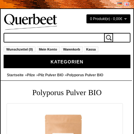
0 Produkt(e) - 0,00€
Wunschzettel (0)
Mein Konto
Warenkorb
Kassa
KATEGORIEN
»
»
»
Startseite
Pilze
Pilz Pulver BIO
Polyporus Pulver BIO
Polyporus Pulver BIO