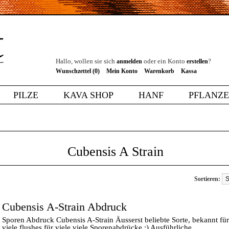
Hallo, wollen sie sich
oder ein Konto
?
anmelden
erstellen
Wunschzettel (0)
Mein Konto
Warenkorb
Kassa
PILZE
KAVA SHOP
HANF
PFLANZ
Cubensis A Strain
Sortieren:
Cubensis A-Strain Abdruck
Sporen Abdruck Cubensis A-Strain Äusserst beliebte Sorte, bekannt für
viele flushes für viele viele Sporenabdrücke :) Ausführliche