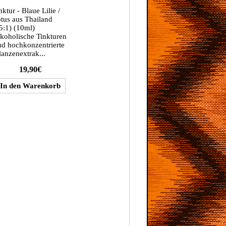
nktur - Blaue Lilie /
tus aus Thailand
5:1) (10ml)
koholische Tinkturen
nd hochkonzentrierte
lanzenextrak...
19,90€