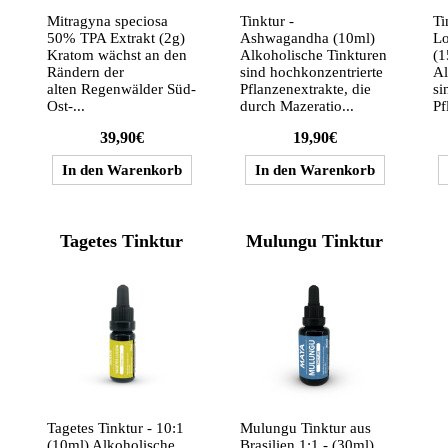
Mitragyna speciosa
Tinktur -
Ti
50% TPA Extrakt (2g)
Ashwagandha (10ml)
Lo
Kratom wächst an den
Alkoholische Tinkturen
(1
Rändern der
sind hochkonzentrierte
Al
alten Regenwälder Süd-
Pflanzenextrakte, die
si
Ost-...
durch Mazeratio...
Pf
39,90€
19,90€
Tagetes Tinktur
Mulungu Tinktur
Tagetes Tinktur - 10:1
Mulungu Tinktur aus
(10ml) Alkoholische
Brasilien 1:1 - (30ml)