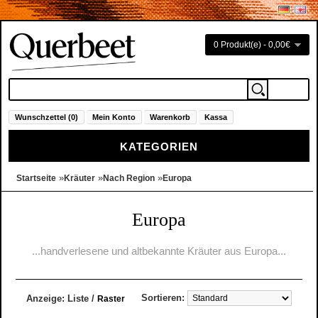
0 Produkt(e) - 0,00€
Wunschzettel (0)
Mein Konto
Warenkorb
Kassa
KATEGORIEN
»
»
»
Startseite
Kräuter
Nach Region
Europa
Europa
...handverlesene und altbekannte Kräuter aus Europa...
Sortieren:
Anzeige:
Liste
/
Raster