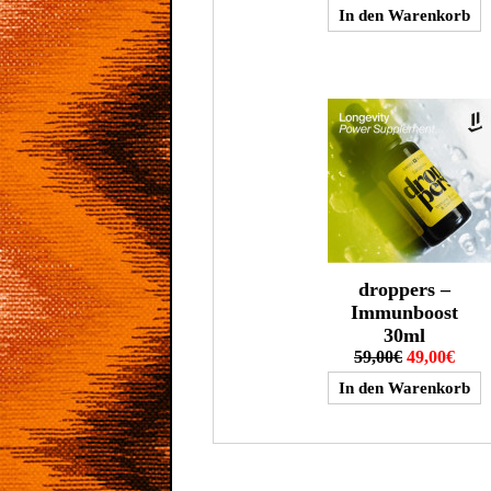
droppers –
Immunboost
30ml
59,00€
49,00€