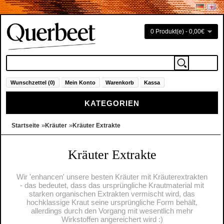
0 Produkt(e) - 0,00€
Wunschzettel (0)
Mein Konto
Warenkorb
Kassa
KATEGORIEN
»
»
Startseite
Kräuter
Kräuter Extrakte
Kräuter Extrakte
Wir 'enhancen' unsere besten Kräuter mit Kräuterextrakten
- das bedeutet, dass das ursprüngliche Krautmaterial mit
starken organischen Extrakten vermischt wird, das
hochklassige Kraut seine ursprüngliche Form behält,
allerdings durch den Vorgang mit wesentlich mehr
Wirkstoffen angereichert wird :)